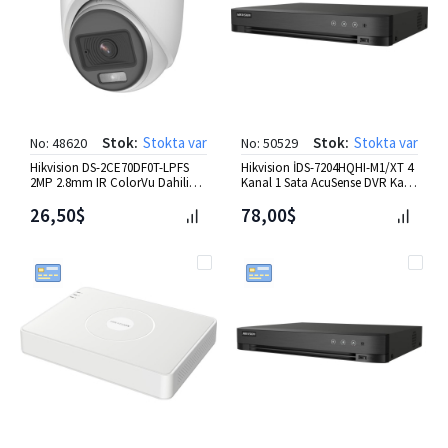
Stok:
Stokta var
Stok:
Stokta var
No: 48620
No: 50529
Hikvision DS-2CE70DF0T-LPFS
Hikvision İDS-7204HQHI-M1/XT 4
2MP 2.8mm IR ColorVu Dahili
Kanal 1 Sata AcuSense DVR Kayıt
Mic.Dome HD-TVI Kamera
Cihazı
26,50$
78,00$