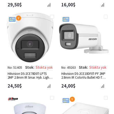
Way Audio Bull. HD-TVI Kame
Light Bullet HD-TVI Kamera
29,50$
16,00$
Y
Stok:
Stokta yok
Stok:
Stokta yok
No: 51405
No: 49263
Hikvision DS-2CE78D0T-LPTS
Hikvision DS-2CE10DF0T-PF 2MP
2MP 2.8mm IR Smar. Hyb. Light
2.8mm IR ColorVu Bullet HD-TVI
Two Way Audio Dome HD-T
Kamera
24,50$
24,00$
Y