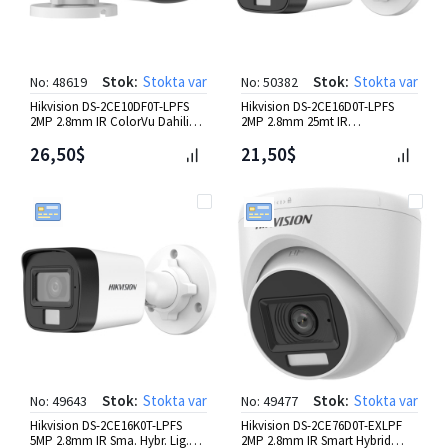
Stok:
Stokta var
Stok:
Stokta var
No: 48619
No: 50382
Hikvision DS-2CE10DF0T-LPFS
Hikvision DS-2CE16D0T-LPFS
2MP 2.8mm IR ColorVu Dahili
2MP 2.8mm 25mt IR
Mic.Bullet HD-TVI Kamera
Sma.Hyb.Dahili Mic.Bullet HD-TVI
26,50$
Ka
21,50$
Stok:
Stokta var
Stok:
Stokta var
No: 49643
No: 49477
Hikvision DS-2CE16K0T-LPFS
Hikvision DS-2CE76D0T-EXLPF
5MP 2.8mm IR Sma. Hybr. Lig.
2MP 2.8mm IR Smart Hybrid