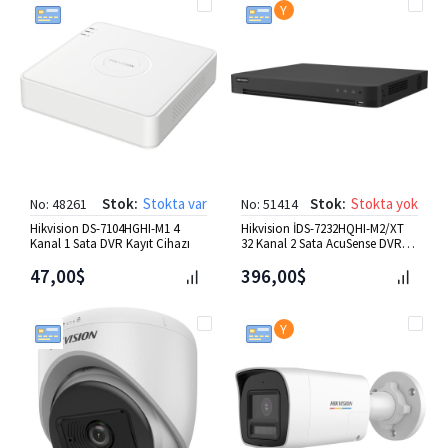
Y
Stok:
Stokta var
Stok:
Stokta yok
No: 48261
No: 51414
Hikvision DS-7104HGHI-M1 4
Hikvision İDS-7232HQHI-M2/XT
Kanal 1 Sata DVR Kayıt Cihazı
32 Kanal 2 Sata AcuSense DVR
Kayıt Cihazı
47,00$
396,00$
Y