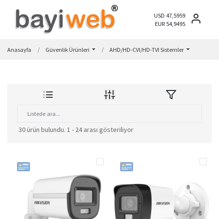
USD 47,5959
EUR 54,9495
Anasayfa
Güvenlik Ürünleri
AHD/HD-CVI/HD-TVI Sistemler
30 ürün bulundu.
1 - 24 arası gösteriliyor