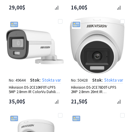
Dahili Mic. Bullet HD-TV
Light Dome HD-TVI Kamera
29,00$
16,00$
Stok:
Stokta var
Stok:
Stokta var
No: 49644
No: 50428
Hikvision DS-2CE10KF0T-LPFS
Hikvision DS-2CE76D0T-LPFS
5MP 2.8mm IR ColorVu Dahili
2MP 2.8mm 20mt IR
Mic. Bullet HD-TVI Kamer
Sma.Hyb.Dahili Mic.Dome HD-
35,00$
TVI Kame
21,50$