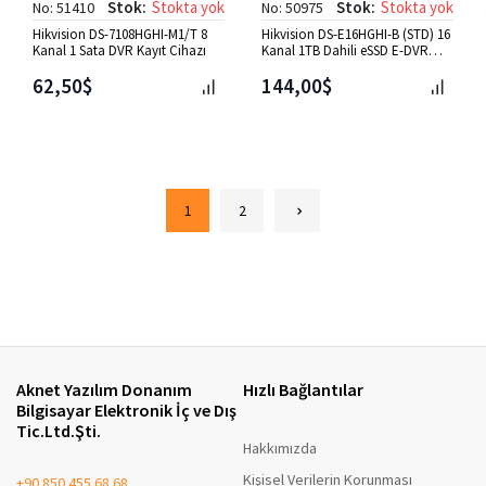
Stok:
Stokta yok
Stok:
Stokta yok
No: 51410
No: 50975
Hikvision DS-7108HGHI-M1/T 8
Hikvision DS-E16HGHI-B (STD) 16
Kanal 1 Sata DVR Kayıt Cihazı
Kanal 1TB Dahili eSSD E-DVR
Kayıt Cihazı
62,50$
144,00$
1
2
Aknet Yazılım Donanım
Hızlı Bağlantılar
Bilgisayar Elektronik İç ve Dış
Tic.Ltd.Şti.
Hakkımızda
Kişisel Verilerin Korunması
+90 850 455 68 68