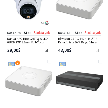
Stok:
Stokta yok
Stok:
Stokta yok
No: 47360
No: 51411
Dahua HAC-HDW1209TQ-A-LED-
Hikvision DS-7104HGHI-M1/T 4
0280B 2MP 2.8mm Full-Color
Kanal 1 Sata DVR Kayıt Cihazı
HDCVI IR Dome Kamera
29,00$
48,00$
Y