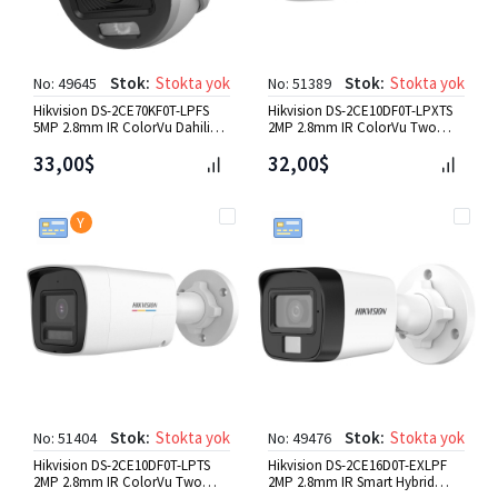
Stok:
Stokta yok
Stok:
Stokta yok
No: 49645
No: 51389
Hikvision DS-2CE70KF0T-LPFS
Hikvision DS-2CE10DF0T-LPXTS
5MP 2.8mm IR ColorVu Dahili
2MP 2.8mm IR ColorVu Two
Mic. Dome HD-TVI Kamera
Way Audio&Siren Bull. HD-T
33,00$
32,00$
Y
Stok:
Stokta yok
Stok:
Stokta yok
No: 51404
No: 49476
Hikvision DS-2CE10DF0T-LPTS
Hikvision DS-2CE16D0T-EXLPF
2MP 2.8mm IR ColorVu Two
2MP 2.8mm IR Smart Hybrid