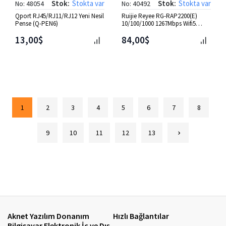
Stok:
Stokta var
Stok:
Stokta var
No: 48054
No: 40492
Qport RJ45/RJ11/RJ12 Yeni Nesil
Ruijie Reyee RG-RAP2200(E)
Pense (Q-PEN6)
10/100/1000 1267Mbps Wifi5
Tavan Tipi Access Point
13,00$
84,00$
1
2
3
4
5
6
7
8
9
10
11
12
13
Aknet Yazılım Donanım
Hızlı Bağlantılar
Bilgisayar Elektronik İç ve Dış