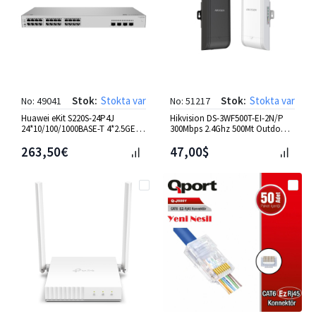
Stok:
Stokta var
Stok:
Stokta var
No: 49041
No: 51217
Huawei eKit S220S-24P4J
Hikvision DS-3WF500T-EI-2N/P
24*10/100/1000BASE-T 4*2.5GE
300Mbps 2.4Ghz 500Mt Outdoor
Sfp 400W Poe+ Switch
2'li Elevat.Wirele.Bri
263,50€
47,00$