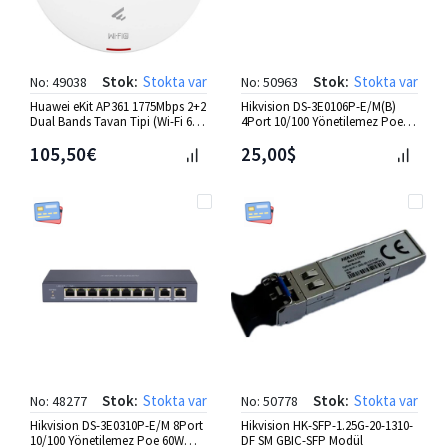
Stok:
Stokta var
Stok:
Stokta var
No: 49038
No: 50963
Huawei eKit AP361 1775Mbps 2+2
Hikvision DS-3E0106P-E/M(B)
Dual Bands Tavan Tipi (Wi-Fi 6)
4Port 10/100 Yönetilemez Poe
AP
45W Switch
105,50€
25,00$
Stok:
Stokta var
Stok:
Stokta var
No: 48277
No: 50778
Hikvision DS-3E0310P-E/M 8Port
Hikvision HK-SFP-1.25G-20-1310-
10/100 Yönetilemez Poe 60W
DF SM GBIC-SFP Modül