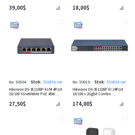
Switch
39,00$
18,00$
Stok:
Stokta var
Stok:
Stokta var
No: 50504
No: 50019
Hikvision DS-3E1106P-EI/M 4Port
Hikvision DS-3E1326P-EI 24Port
10/100 Yönetilebilir PoE 45W
10/100 x 2Ggbit Combo
Switch
Yönetilebilir Poe 370W Swit
27,50$
174,00$