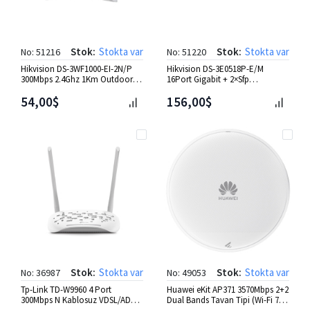
Stok:
Stokta var
Stok:
Stokta var
No: 51216
No: 51220
Hikvision DS-3WF1000-EI-2N/P
Hikvision DS-3E0518P-E/M
300Mbps 2.4Ghz 1Km Outdoor
16Port Gigabit + 2×Sfp
2'li Wirele. Bridge Kit
Yönetilemez Poe 125W Switch
54,00$
156,00$
Stok:
Stokta var
Stok:
Stokta var
No: 36987
No: 49053
Tp-Link TD-W9960 4 Port
Huawei eKit AP371 3570Mbps 2+2
300Mbps N Kablosuz VDSL/ADSL
Dual Bands Tavan Tipi (Wi-Fi 7)