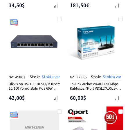
Modem
Access Point
34,50$
181,50€
Stok:
Stokta var
Stok:
Stokta var
No: 49863
No: 32836
Hikvision DS-3E1310P-EI/M 8Port
Tp-Link Archer VR400 1200Mbps
10/100 Yönetilebilir Poe 60W
Kablosuz 4Port VDSL2/ADSL2+
Switch
Modem Router
42,00$
60,00$