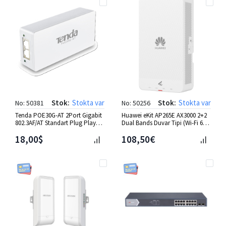
Stok:
Stokta var
Stok:
Stokta var
No: 50381
No: 50256
Tenda POE30G-AT 2Port Gigabit
Huawei eKit AP265E AX3000 2+2
802.3AF/AT Standart Plug Play
Dual Bands Duvar Tipi (Wi-Fi 6)
Poe Enjektör/Adaptör
Access Point
18,00$
108,50€