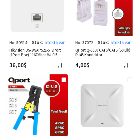
Stok:
Stokta var
Stok:
Stokta var
No: 50514
No: 37072
Hikvision DS-3WAP521-SI 2Port
QPort Q-J650 CAT6/CAT5 (50 Lik)
(1Port Poe) 1167Mbps Wi-Fi5
RJ45 Konnektör
Duvar Tip Access Point
36,00$
4,00$