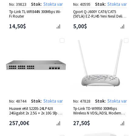
Stok:
Stokta var
Stok:
Stokta var
No: 39823
No: 40595
Tp-Link TL-WR844N 300Mbps Wi-
Qport Q-J600Y CAT6/CAT5
Fi Router
(50'Lik) EZ-RJ45 Yeni Nesil Delikli
Konnektör
14,50$
5,00$
Stok:
Stokta var
Stok:
Stokta var
No: 48744
No: 47828
Huawei eKit S220S-24LP4JX
Tp-Link TD-W9950 300Mbps
24Gigabit 2x 2.5G + 2x 10G Sfp L2
Wireless N VDSL/ADSL Modem
195W Poe Switch
Router
257,00€
27,50$