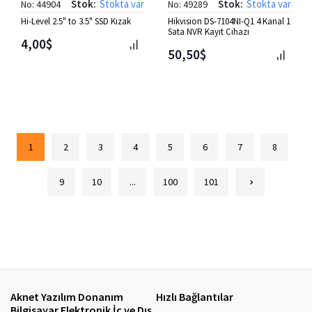
Stok:
Stokta var
Stok:
Stokta var
No: 44904
No: 49289
Hi-Level 2.5" to 3.5" SSD Kızak
Hikvision DS-7104NI-Q1 4 Kanal 1
Sata NVR Kayıt Cihazı
4,00$
50,50$
1
2
3
4
5
6
7
8
9
10
...
100
101
Aknet Yazılım Donanım
Hızlı Bağlantılar
Bilgisayar Elektronik İç ve Dış