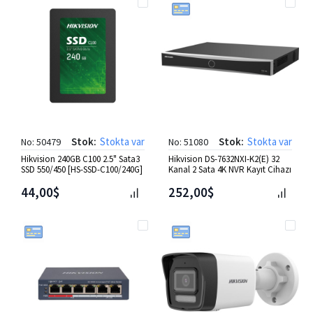
Stok:
Stokta var
Stok:
Stokta var
No: 50479
No: 51080
Hikvision 240GB C100 2.5" Sata3
Hikvision DS-7632NXI-K2(E) 32
SSD 550/450 [HS-SSD-C100/240G]
Kanal 2 Sata 4K NVR Kayıt Cihazı
44,00$
252,00$