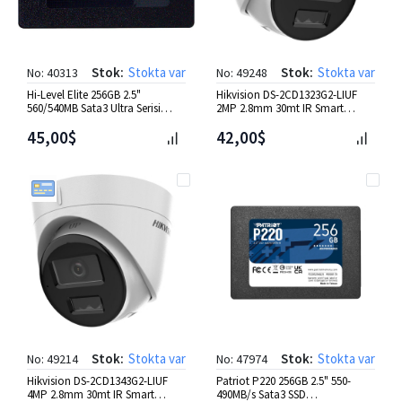
Stok:
Stokta var
Stok:
Stokta var
No: 40313
No: 49248
Hi-Level Elite 256GB 2.5"
Hikvision DS-2CD1323G2-LIUF
560/540MB Sata3 Ultra Serisi
2MP 2.8mm 30mt IR Smart
[HLV-SSD30ELT/256G]
Hybrid Light Dome IP Kamera
45,00$
42,00$
Stok:
Stokta var
Stok:
Stokta var
No: 49214
No: 47974
Hikvision DS-2CD1343G2-LIUF
Patriot P220 256GB 2.5" 550-
4MP 2.8mm 30mt IR Smart
490MB/s Sata3 SSD