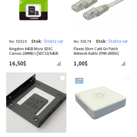
Stok:
Stokta var
Stok:
Stokta var
No: 50319
No: 50174
Kingston 64GB Micro SDXC
Flaxes 50cm Cat6 Gri Patch
Canvas 100MB/s [SDCS3/64GB
Network Kablo (FNK-6005G)
16,50$
1,00$