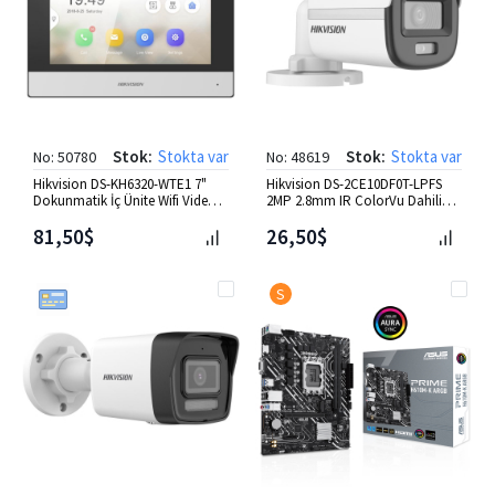
Stok:
Stokta var
Stok:
Stokta var
No: 50780
No: 48619
Hikvision DS-KH6320-WTE1 7"
Hikvision DS-2CE10DF0T-LPFS
Dokunmatik İç Ünite Wifi Video
2MP 2.8mm IR ColorVu Dahili
İntercom.
Mic.Bullet HD-TVI Kamera
81,50$
26,50$
S