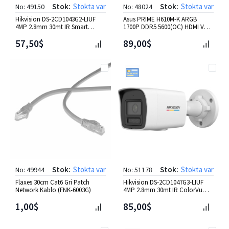
Stok:
Stokta var
Stok:
Stokta var
No: 49150
No: 48024
Hikvision DS-2CD1043G2-LIUF
Asus PRIME H610M-K ARGB
4MP 2.8mm 30mt IR Smart
1700P DDR5 5600(OC) HDMI VGA
Hybrid Ligh Bullet IP Kamera
M.2 USB3.2 RGB mATX
57,50$
89,00$
Stok:
Stokta var
Stok:
Stokta var
No: 49944
No: 51178
Flaxes 30cm Cat6 Gri Patch
Hikvision DS-2CD1047G3-LIUF
Network Kablo (FNK-6003G)
4MP 2.8mm 30mt IR ColorVu
Bullet IP Kamera
1,00$
85,00$