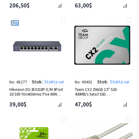
206,50$
63,00$
Stok:
Stokta var
Stok:
Stokta var
No: 48277
No: 49401
Hikvision DS-3E0310P-E/M 8Port
Team CX2 256GB 2.5" 520-
10/100 Yönetilemez Poe 60W
430MB/s Sata3 SSD
Switch
(T253X6256G0C101)
39,00$
47,00$