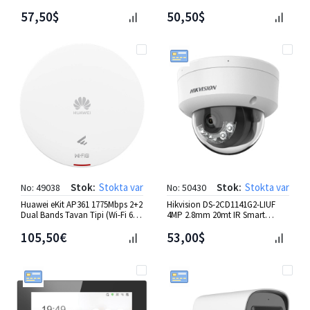
Hybrid Light Dome IP Kamera
(P220S256G25)
57,50$
50,50$
Stok:
Stokta var
Stok:
Stokta var
No: 49038
No: 50430
Huawei eKit AP361 1775Mbps 2+2
Hikvision DS-2CD1141G2-LIUF
Dual Bands Tavan Tipi (Wi-Fi 6)
4MP 2.8mm 20mt IR Smart
AP
Hybrid Light Dome IP Kamera
105,50€
53,00$