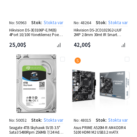
Stok:
Stokta var
Stok:
Stokta var
No: 50963
No: 48264
Hikvision DS-3E0106P-E/M(B)
Hikvision DS-2CD1023G2-LIUF
4Port 10/100 Yönetilemez Poe
2MP 2.8mm 30mt IR Smart
45W Switch
Hybrid Light Bullet IP Kamer
25,00$
42,00$
S
Stok:
Stokta var
Stok:
Stokta var
No: 50052
No: 48015
Seagate 4TB Skyhawk SV35 3.5"
Asus PRIME A520M-R AM4 DDR4
Sata3 5400Rpm 256MB 7/24 Hdd
5100 HDMI M2 USB3.2 mATX
[ST4000VX016] Disti