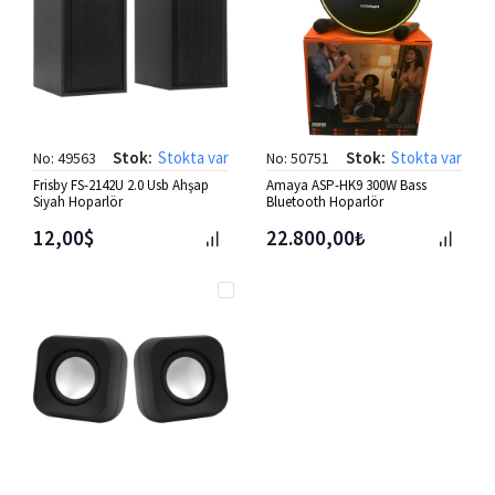
Stok:
Stokta var
Stok:
Stokta var
No: 49563
No: 50751
Frisby FS-2142U 2.0 Usb Ahşap
Amaya ASP-HK9 300W Bass
Siyah Hoparlör
Bluetooth Hoparlör
12,00$
22.800,00₺