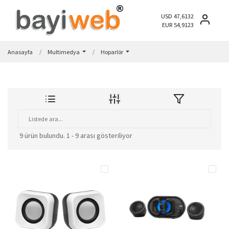
USD 47,6132
EUR 54,9123
Anasayfa
Multimedya
Hoparlör
9 ürün bulundu.
1 - 9 arası gösteriliyor