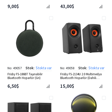
9,00$
43,00$
Stok:
Stokta var
Stok:
Stokta var
No: 49057
No: 49058
Frisby FS-186BT Taşınabilir
Frisby FS-2134U 2.0 Multimedya
Bluetooth Hoparlör (Gri)
Bluetooth Hoparlör (Dahili
Bataryalı)
6,50$
15,00$