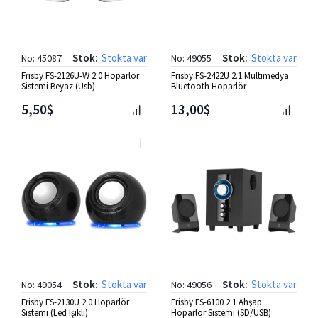
Stok:
Stokta var
Stok:
Stokta var
No: 45087
No: 49055
Frisby FS-2126U-W 2.0 Hoparlör
Frisby FS-2422U 2.1 Multimedya
Sistemi Beyaz (Usb)
Bluetooth Hoparlör
5,50$
13,00$
Stok:
Stokta var
Stok:
Stokta var
No: 49054
No: 49056
Frisby FS-2130U 2.0 Hoparlör
Frisby FS-6100 2.1 Ahşap
Sistemi (Led Işıklı)
Hoparlör Sistemi (SD/USB)