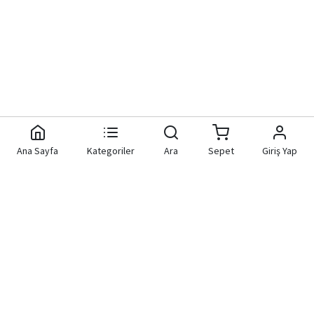
Ana Sayfa
Kategoriler
Ara
Sepet
Giriş Yap
Aknet Yazılım Donanım
Hızlı Bağlantılar
Bilgisayar Elektronik İç ve Dış
Tic.Ltd.Şti.
Hakkımızda
Kişisel Verilerin Korunması
+90 850 455 68 68
STRAZBURG CAD. NO:24/A SIHHIYE
İletişim
ÇANKAYA / ANKARA
Markalar
info@aknetbilgisayar.com.tr