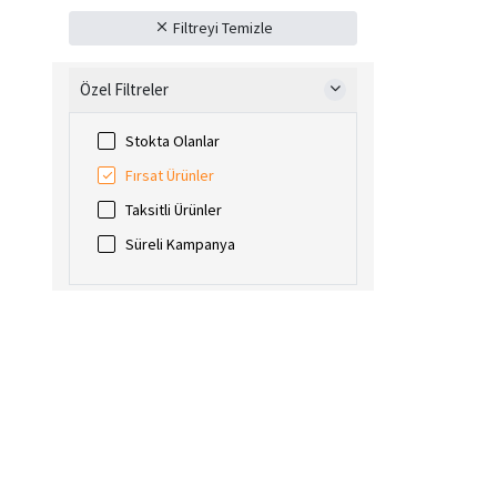
Aksesuar ve Kablo
Filtreyi Temizle
Güç Üniteleri (UPS)
Güvenlik Ürünleri
Özel Filtreler
Network Ürünleri
Kurumsal Ürünler
Stokta Olanlar
OUTLET ÜRÜNLER
Fırsat Ürünler
İkinci El Ürünler
Taksitli Ürünler
Süreli Kampanya