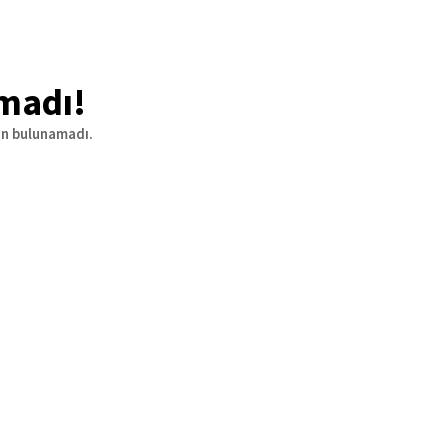
madı!
ün bulunamadı.