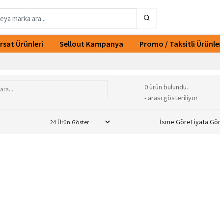
ırsat Ürünleri
Sellout Kampanya
Promo / Taksitli Ürünle
0 ürün bulundu.
- arası gösteriliyor
İsme Göre
Fiyata Gö