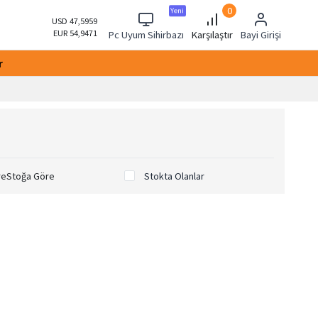
0
Yeni
USD 47,5959
EUR 54,9471
Pc Uyum Sihirbazı
Karşılaştır
Bayi Girişi
r
re
Stoğa Göre
Stokta Olanlar