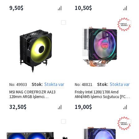
F1332C]
9,50$
10,50$
Stok:
Stokta var
Stok:
Stokta var
No: 49933
No: 48821
MSI MAG COREFROZR AA13
Frisby Intel 1200/1700 Amd
120mm ARGB İşlemci
AM4/AM5 İşlemci Soğutucu [FCL-
Soğutucusu
F1334C]
32,50$
19,00$