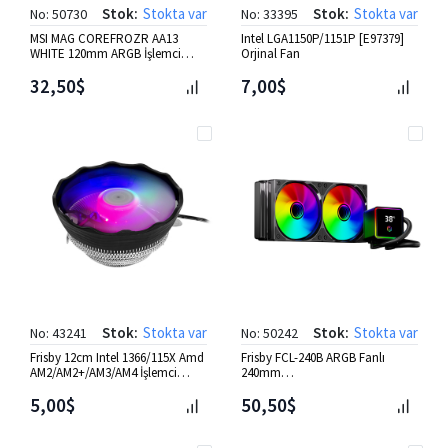
Stok:
Stokta var
Stok:
Stokta var
No: 50730
No: 33395
MSI MAG COREFROZR AA13
Intel LGA1150P/1151P [E97379]
WHITE 120mm ARGB İşlemci
Orjinal Fan
Soğutucusu
32,50$
7,00$
Stok:
Stokta var
Stok:
Stokta var
No: 43241
No: 50242
Frisby 12cm Intel 1366/115X Amd
Frisby FCL-240B ARGB Fanlı
AM2/AM2+/AM3/AM4 İşlemci
240mm
Soğutucu (FCL-F1316C)
(LGA1700/1200/1851AM4/AM5)
5,00$
Uyumlu Sıvı Soğutma
50,50$