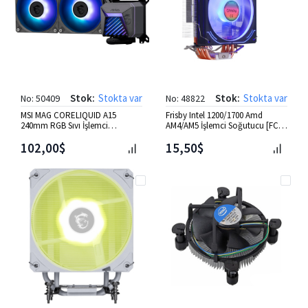
Stok:
Stokta var
Stok:
Stokta var
No: 50409
No: 48822
MSI MAG CORELIQUID A15
Frisby Intel 1200/1700 Amd
240mm RGB Sıvı İşlemci
AM4/AM5 İşlemci Soğutucu [FCL-
Soğutucusu
F1336C]
102,00$
15,50$