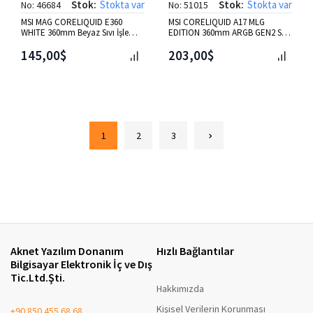
Stok:
Stokta var
Stok:
Stokta var
No: 46684
No: 51015
MSI MAG CORELIQUID E360
MSI CORELIQUID A17 MLG
WHITE 360mm Beyaz Sıvı İşlemci
EDITION 360mm ARGB GEN2 Sıvı
Soğutucusu
İşlemci Soğutucusu
145,00$
203,00$
1
2
3
Aknet Yazılım Donanım
Hızlı Bağlantılar
Bilgisayar Elektronik İç ve Dış
Tic.Ltd.Şti.
Hakkımızda
Kişisel Verilerin Korunması
+90 850 455 68 68