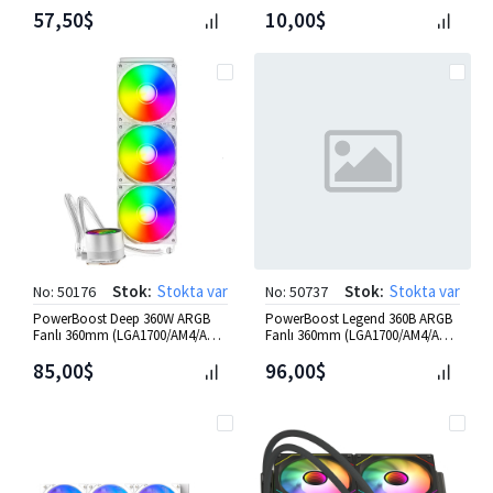
Uyumlu Sıvı Soğutma Beya
57,50$
10,00$
Stok:
Stokta var
Stok:
Stokta var
No: 50176
No: 50737
PowerBoost Deep 360W ARGB
PowerBoost Legend 360B ARGB
Fanlı 360mm (LGA1700/AM4/AM5)
Fanlı 360mm (LGA1700/AM4/AM5)
Uyumlu Sıvı Soğutma Beya
Uyumlu Sıvı Soğutma Si
85,00$
96,00$