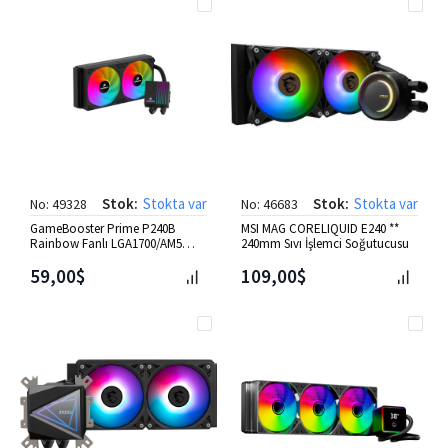
Stok:
Stokta var
Stok:
Stokta var
No: 49328
No: 46683
GameBooster Prime P240B
MSI MAG CORELIQUID E240 **
Rainbow Fanlı LGA1700/AM5
240mm Sıvı İşlemci Soğutucusu
Uyumlu 240mm CPU Sıvı
Soğutma
59,00$
109,00$