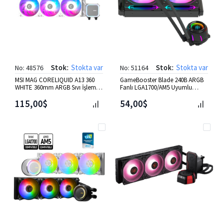
Stok:
Stokta var
Stok:
Stokta var
No: 48576
No: 51164
MSI MAG CORELIQUID A13 360
GameBooster Blade 240B ARGB
WHITE 360mm ARGB Sıvı İşlemci
Fanlı LGA1700/AM5 Uyumlu
Soğutucusu
240mm CPU Sıvı Soğutma Siya
115,00$
54,00$