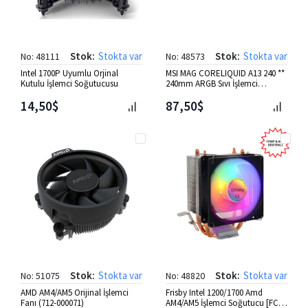
Stok:
Stokta var
Stok:
Stokta var
No: 48111
No: 48573
Intel 1700P Uyumlu Orjinal
MSI MAG CORELIQUID A13 240 **
Kutulu İşlemci Soğutucusu
240mm ARGB Sıvı İşlemci
Soğutucusu
14,50$
87,50$
Stok:
Stokta var
Stok:
Stokta var
No: 51075
No: 48820
AMD AM4/AM5 Orijinal İşlemci
Frisby Intel 1200/1700 Amd
Fanı (712-000071)
AM4/AM5 İşlemci Soğutucu [FCL-