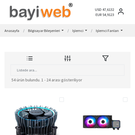
USD 47,6132
EUR 54,9123
Anasayfa
Bilgisayar Bileşenleri
Işlemci
Işlemci Fanları
54 ürün bulundu.
1 - 24 arası gösteriliyor