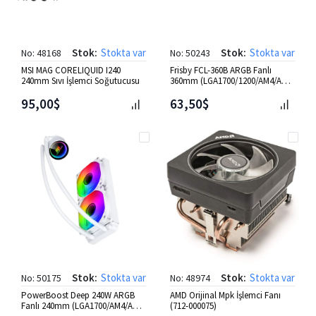
Stok:
Stokta var
Stok:
Stokta var
No: 48168
No: 50243
MSI MAG CORELIQUID I240
Frisby FCL-360B ARGB Fanlı
240mm Sıvı İşlemci Soğutucusu
360mm (LGA1700/1200/AM4/AM5)
Uyumlu Sıvı Soğutma
95,00$
63,50$
Stok:
Stokta var
Stok:
Stokta var
No: 50175
No: 48974
PowerBoost Deep 240W ARGB
AMD Orijinal Mpk İşlemci Fanı
Fanlı 240mm (LGA1700/AM4/AM5)
(712-000075)