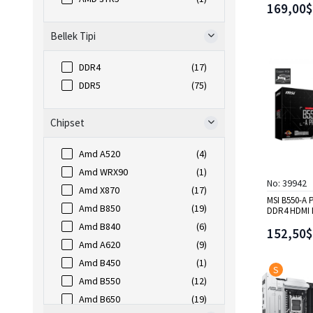
169,00$
Bellek Tipi
DDR4
(17)
DDR5
(75)
Chipset
Amd A520
(4)
Amd WRX90
(1)
No: 39942
Amd X870
(17)
MSI B550-A
Amd B850
(19)
DDR4 HDMI 
Amd B840
(6)
152,50$
Amd A620
(9)
Amd B450
(1)
S
Amd B550
(12)
Amd B650
(19)