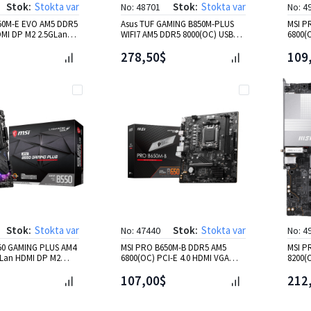
Stok:
Stokta var
Stok:
Stokta var
No: 48701
No: 4
50M-E EVO AM5 DDR5
Asus TUF GAMING B850M-PLUS
MSI P
DMI DP M2 2.5GLan
WIFI7 AM5 DDR5 8000(OC) USB
6800(
3xM2 HDMI DP Gbit mATX
2.5GL
278,50$
109
Stok:
Stokta var
Stok:
Stokta var
No: 47440
No: 4
50 GAMING PLUS AM4
MSI PRO B650M-B DDR5 AM5
MSI P
Lan HDMI DP M2
6800(OC) PCI-E 4.0 HDMI VGA
8200(
 ATX
mATX
DP Wi
107,00$
212