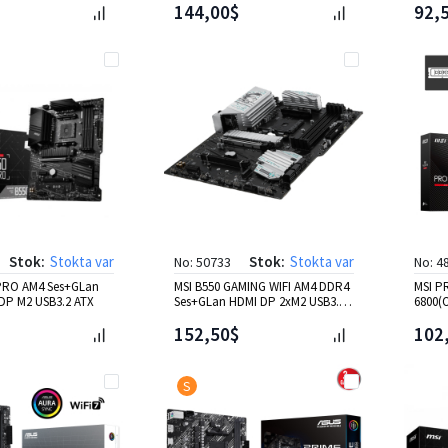
144,00$
92,
Stok:
Stokta var
Stok:
Stokta var
No: 50733
No: 4
 PRO AM4 Ses+GLan
MSI B550 GAMING WIFI AM4 DDR4
MSI P
DP M2 USB3.2 ATX
Ses+GLan HDMI DP 2xM2 USB3.2
6800(
ATX
mATX
152,50$
102
S