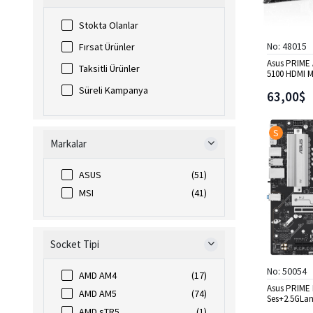
Stokta Olanlar
No: 48015
Fırsat Ürünler
Asus PRIME
Taksitli Ürünler
5100 HDMI 
Süreli Kampanya
63,00$
S
Markalar
ASUS
(51)
MSI
(41)
Socket Tipi
No: 50054
AMD AM4
(17)
Asus PRIME
AMD AM5
(74)
Ses+2.5GLa
USB3.2 mAT
AMD sTR5
(1)