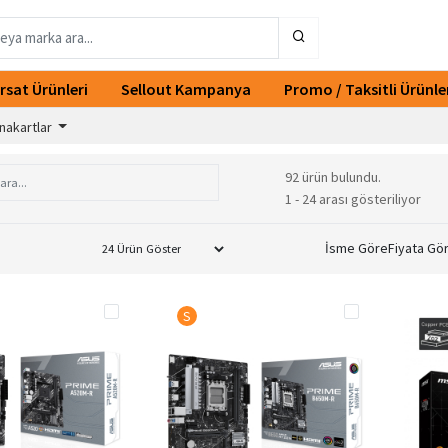
ırsat Ürünleri
Sellout Kampanya
Promo / Taksitli Ürünle
nakartlar
92 ürün bulundu.
1 - 24 arası gösteriliyor
İsme Göre
Fiyata Gö
S