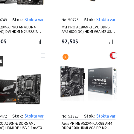
Stok:
Stokta var
Stok:
Stokta var
0749
No: 50725
520M-A PRO AM4 DDR4
MSI PRO A620AM-B EVO DDR5
OC) DVI HDMI M2 USB3.2
AM5 6800(OC) HDMI VGA M2 USB
3.2 mATX
00$
92,50$
Y
Stok:
Stokta var
Stok:
Stokta var
6472
No: 51328
RO A620M-E DDR5 AM5
Asus PRIME A520M-K ARGB AM4
OC) HDMI DP USB 3.2 mATX
DDR4 3200 HDMI VGA DP M2
USB3.2 mATX