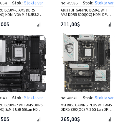
Stok:
Stokta var
Stok:
Stokta var
9354
No: 49986
RO B650M-E AM5 DDR5
Asus TUF GAMING B650-E WIFI
OC) HDMI VGA M.2 USB3.2
AM5 DDR5 8000(OC) HDMI DP
an mATX
3xM2 BT ATX 128GB Ram
,00$
211,00$
Stok:
Stokta var
Stok:
Stokta var
9843
No: 48678
RO B850M-P WIFI AM5 DDR5
MSI B850 GAMING PLUS WIFI AM5
OC) 3xM.2 USB 5GLan HDMI
DDR5 8200(OC) M.2 5G Lan DP
fi 7 mATX
Wifi 7 ATX
,50$
265,00$