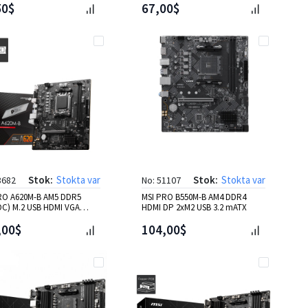
50$
67,00$
Stok:
Stokta var
Stok:
Stokta var
8682
No: 51107
RO A620M-B AM5 DDR5
MSI PRO B550M-B AM4 DDR4
OC) M.2 USB HDMI VGA
HDMI DP 2xM2 USB 3.2 mATX
,00$
104,00$