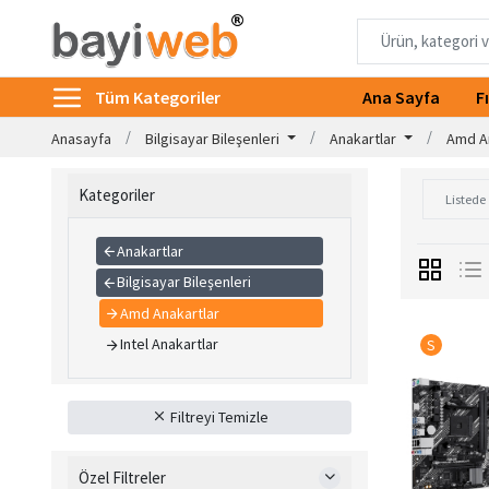
Tüm Kategoriler
Ana Sayfa
F
Anasayfa
Bilgisayar Bileşenleri
Anakartlar
Amd A
Kategoriler
Anakartlar
Bilgisayar Bileşenleri
Amd Anakartlar
Intel Anakartlar
S
Filtreyi Temizle
Özel Filtreler