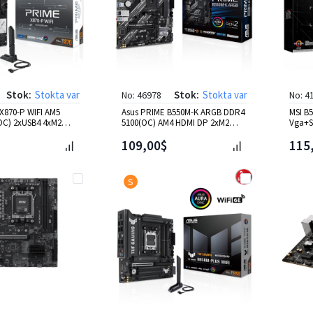
Stok:
Stokta var
Stok:
Stokta var
No: 46978
No: 4
X870-P WIFI AM5
Asus PRIME B550M-K ARGB DDR4
MSI B
OC) 2xUSB4 4xM2
5100(OC) AM4 HDMI DP 2xM2
Vga+S
2,5G Lan RGB ATX
USB3.2 mATX
M2 US
109,00$
115
S