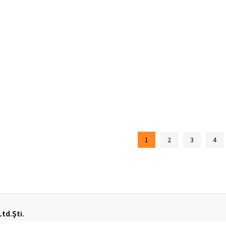
1
2
3
4
Ltd.Şti.