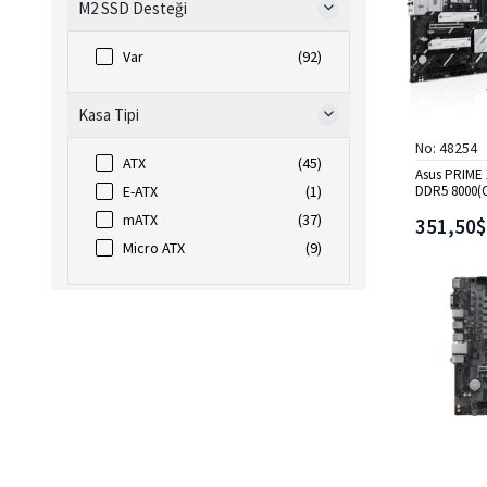
Amd X670
(4)
M2 SSD Desteği
Var
(92)
Kasa Tipi
No: 48254
ATX
(45)
Asus PRIME 
DDR5 8000(
E-ATX
(1)
HDMI WIFI7 
mATX
(37)
351,50$
Micro ATX
(9)