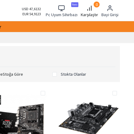
0
Yeni
USD 47,6132
EUR 54,9123
Pc Uyum Sihirbazı
Karşılaştır
Bayi Girişi
r
re
Stoğa Göre
Stokta Olanlar