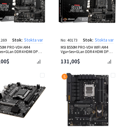
Stok:
Stokta var
Stok:
Stokta var
1269
No: 40173
550M PRO-VDH AM4
MSI B550M PRO-VDH WIFI AM4
es+GLan DDR4 HDMI DP
Vga+Ses+GLan DDR4 HDMI DP
B 3.2 mATX
M2 USB 3.2 mATX
,00$
131,00$
S