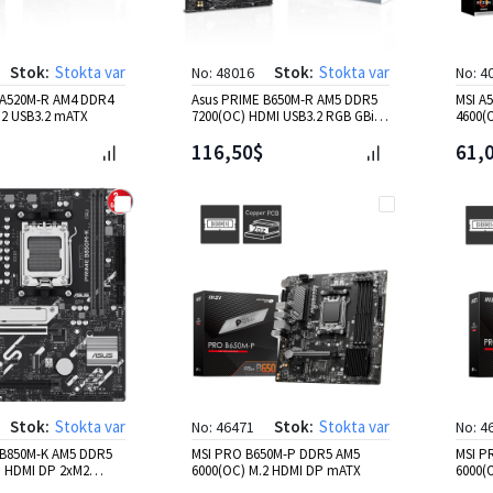
Stok:
Stokta var
Stok:
Stokta var
No: 48016
No: 4
 A520M-R AM4 DDR4
Asus PRIME B650M-R AM5 DDR5
MSI A
M2 USB3.2 mATX
7200(OC) HDMI USB3.2 RGB GBit
4600(
mATX
mATX
116,50$
61,
Stok:
Stokta var
Stok:
Stokta var
No: 46471
No: 4
 B850M-K AM5 DDR5
MSI PRO B650M-P DDR5 AM5
MSI P
n HDMI DP 2xM2
6000(OC) M.2 HDMI DP mATX
6000(
X