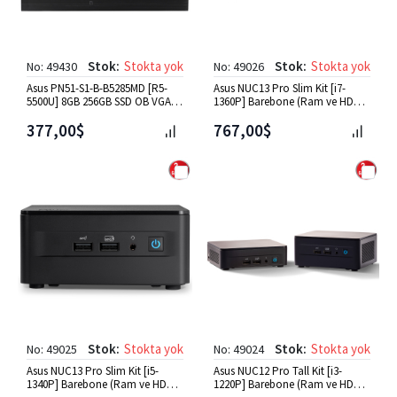
Stok:
Stokta yok
Stok:
Stokta yok
No: 49430
No: 49026
Asus PN51-S1-B-B5285MD [R5-
Asus NUC13 Pro Slim Kit [i7-
5500U] 8GB 256GB SSD OB VGA
1360P] Barebone (Ram ve HDD
Mini PC
Yok) OB VGA Mini PC
377,00$
767,00$
Stok:
Stokta yok
Stok:
Stokta yok
No: 49025
No: 49024
Asus NUC13 Pro Slim Kit [i5-
Asus NUC12 Pro Tall Kit [i3-
1340P] Barebone (Ram ve HDD
1220P] Barebone (Ram ve HDD