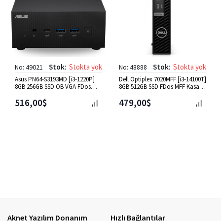
Stok:
Stokta yok
Stok:
Stokta yok
No: 49021
No: 48888
Asus PN64-S3193MD [i3-1220P]
Dell Optiplex 7020MFF [i3-14100T]
8GB 256GB SSD OB VGA FDos
8GB 512GB SSD FDos MFF Kasa
Mini PC
[N003O7020MFFU]
516,00$
479,00$
Aknet Yazılım Donanım
Hızlı Bağlantılar