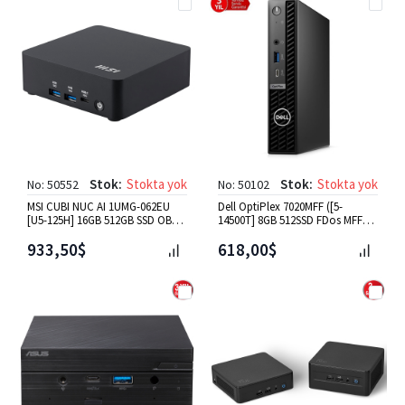
Stok:
Stokta yok
Stok:
Stokta yok
No: 50552
No: 50102
MSI CUBI NUC AI 1UMG-062EU
Dell OptiPlex 7020MFF ([5-
[U5-125H] 16GB 512GB SSD OB
14500T] 8GB 512SSD FDos MFF
VGA W11P Mini PC Beyaz
Mini PC (N007O7020MFF_U)
933,50$
618,00$