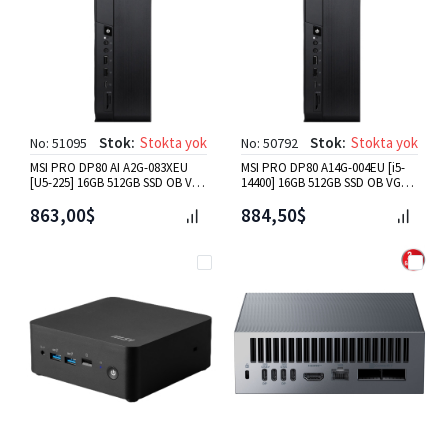
Stok:
Stokta yok
Stok:
Stokta yok
No: 51095
No: 50792
MSI PRO DP80 AI A2G-083XEU
MSI PRO DP80 A14G-004EU [i5-
[U5-225] 16GB 512GB SSD OB VGA
14400] 16GB 512GB SSD OB VGA
FDos Mini PC Siyah
W11P Mini Pc
863,00$
884,50$