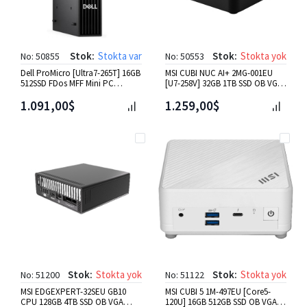
Stok:
Stokta var
Stok:
Stokta yok
No: 50855
No: 50553
Dell ProMicro [Ultra7-265T] 16GB
MSI CUBI NUC AI+ 2MG-001EU
512SSD FDos MFF Mini PC
[U7-258V] 32GB 1TB SSD OB VGA
[QCM1250 BTO107-QCM1250
W11P Mini PC Siyah
1.091,00$
1.259,00$
Stok:
Stokta yok
Stok:
Stokta yok
No: 51200
No: 51122
MSI EDGEXPERT-32SEU GB10
MSI CUBI 5 1M-497EU [Core5-
CPU 128GB 4TB SSD OB VGA
120U] 16GB 512GB SSD OB VGA