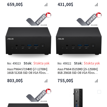
Yok) OB VGA Mini PC
Yok) OB VGA Mini PC
659,00$
431,00$
Stok:
Stokta yok
Stok:
Stokta yok
No: 49023
No: 49022
Asus PN64-S7194MD [i7-12700H]
Asus PN64-S5192MD [i5-12500H]
16GB 512GB SSD OB VGA FDos
8GB 256GB SSD OB VGA FDos
Mini PC
Mini PC
803,00$
755,00$