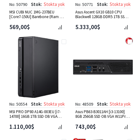
Stok:
Stokta yok
Stok:
Stokta yok
No: 50790
No: 50771
MSI CUBI NUC 1MG-237BEU
Asus Ascent GX10 GB10 CPU
[Core7-150U] Barebone (Ram ve
Blackwell 128GB DDR5 1TB SSD
HDD Yok) OB VGA FDos Mini
Nvidia DGX OS Yapay Zeka
569,00$
5.333,00$
Stok:
Stokta yok
Stok:
Stokta yok
No: 50554
No: 48509
MSI PRO DP80 A14G-003EU [i7-
Asus PB63-B3011AH [i3-13100]
14700] 16GB 1TB SSD OB VGA
8GB 256GB SSD OB VGA W11Pro
W11P Mini PC Siyah
Mini PC
1.110,00$
743,00$