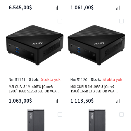
NVIDIA DGX OS Mini PC
W11P Mini PC Beyaz
6.545,00$
1.061,00$
Stok:
Stokta yok
Stok:
Stokta yok
No: 51121
No: 51120
MSI CUBI 5 1M-496EU [Core5-
MSI CUBI 5 1M-495EU [Core7-
120U] 16GB 512GB SSD OB VGA
150U] 16GB 1TB SSD OB VGA
W11P Mini PC Siyah
W11P Mini PC Siyah
1.063,00$
1.113,50$