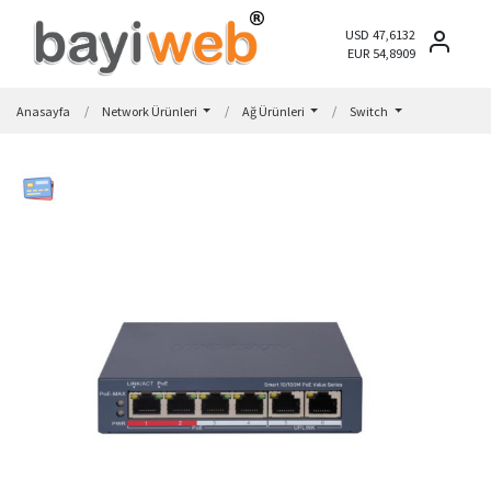
USD 47,6132
EUR 54,8909
Anasayfa
Network Ürünleri
Ağ Ürünleri
Switch