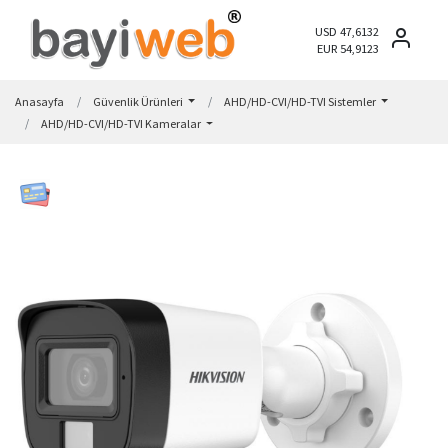
USD 47,6132
EUR 54,9123
Anasayfa
Güvenlik Ürünleri
AHD/HD-CVI/HD-TVI Sistemler
AHD/HD-CVI/HD-TVI Kameralar