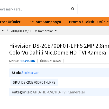
ırsat Ürünleri
Sellout Kampanya
Promo / Taksitli Ürünle
r
AHD/HD-CVI/HD-TVI Kameralar
Hikvision DS-2CE70DF0T-LPFS 2MP 2.8m
ColorVu Dahili Mic.Dome HD-TVI Kamera
Marka:
HIKVISION
Ürün No:
48620
Stok:
Stokta var
SKU: DS-2CE70DF0T-LPFS
Kategoriler:
AHD/HD-CVI/HD-TVI Kameralar