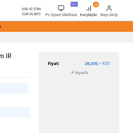
0
Yeni
USD 47,5784
EUR 54,9673
Pc Uyum Sihirbazı
Karşılaştır
Bayi Girişi
r
m IR
Fiyat:
26,50$
+ KDV
Kıyasla