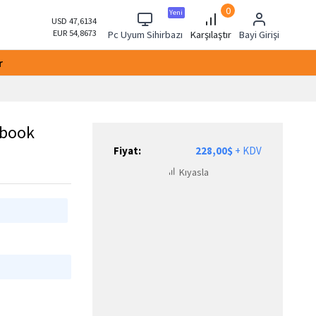
0
Yeni
USD 47,6134
EUR 54,8673
Pc Uyum Sihirbazı
Karşılaştır
Bayi Girişi
r
ebook
Fiyat:
228,00$
+ KDV
Kıyasla