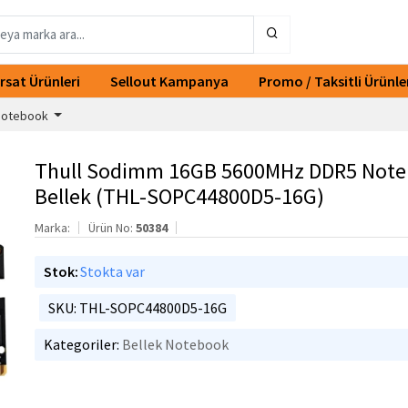
ırsat Ürünleri
Sellout Kampanya
Promo / Taksitli Ürünle
 Notebook
Thull Sodimm 16GB 5600MHz DDR5 Not
Bellek (THL-SOPC44800D5-16G)
Marka:
Ürün No:
50384
Stok:
Stokta var
SKU: THL-SOPC44800D5-16G
Kategoriler:
Bellek Notebook