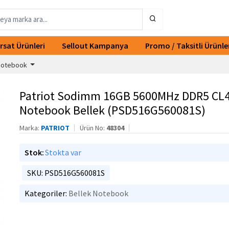
ırsat Ürünleri
Sellout Kampanya
Promo / Taksitli Ürünle
 Notebook
Patriot Sodimm 16GB 5600MHz DDR5 CL
Notebook Bellek (PSD516G560081S)
Marka:
PATRIOT
Ürün No:
48304
Stok:
Stokta var
SKU: PSD516G560081S
Kategoriler:
Bellek Notebook