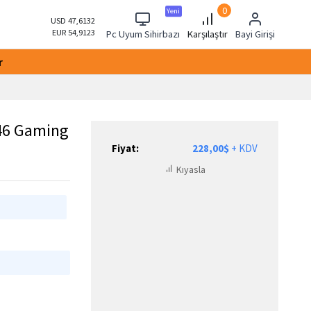
0
Yeni
USD 47,6132
EUR 54,9123
Pc Uyum Sihirbazı
Karşılaştır
Bayi Girişi
r
46 Gaming
Fiyat:
228,00$
+ KDV
Kıyasla