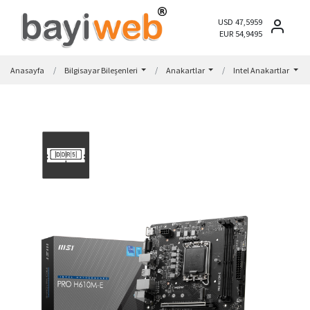
USD 47,5959
EUR 54,9495
Anasayfa
Bilgisayar Bileşenleri
Anakartlar
Intel Anakartlar