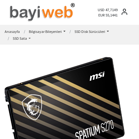
USD 47,7149
EUR 55,1441
Anasayfa
Bilgisayar Bileşenleri
SSD Disk Sürücüleri
SSD Sata