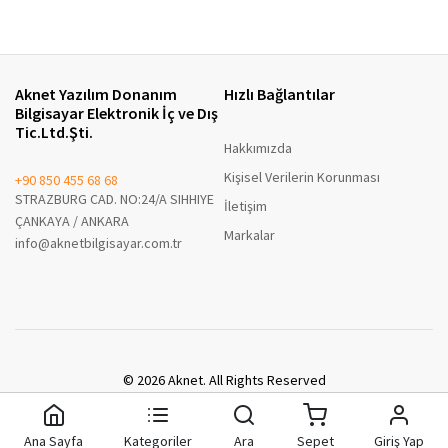
Aknet Yazılım Donanım
Hızlı Bağlantılar
Bilgisayar Elektronik İç ve Dış
Tic.Ltd.Şti.
Hakkımızda
Kişisel Verilerin Korunması
+90 850 455 68 68
STRAZBURG CAD. NO:24/A SIHHIYE
İletişim
ÇANKAYA / ANKARA
Markalar
info@aknetbilgisayar.com.tr
© 2026 Aknet. All Rights Reserved
A8 Enterprise B2B
Ana Sayfa
Kategoriler
Ara
Sepet
Giriş Yap