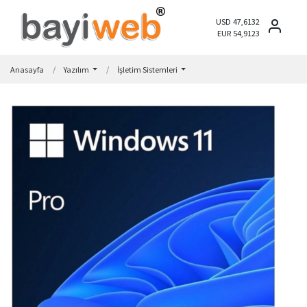
USD 47,6132
EUR 54,9123
Anasayfa
Yazılım
İşletim Sistemleri