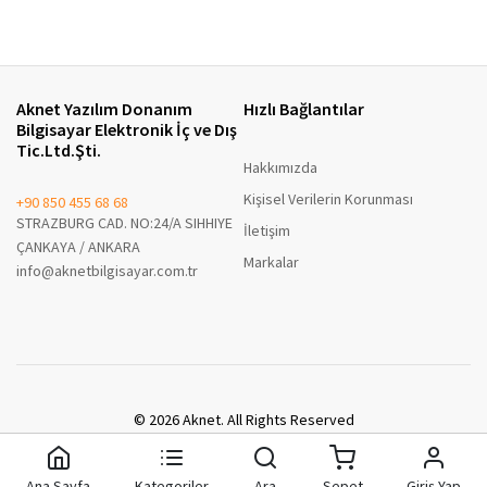
Aknet Yazılım Donanım
Hızlı Bağlantılar
Bilgisayar Elektronik İç ve Dış
Tic.Ltd.Şti.
Hakkımızda
Kişisel Verilerin Korunması
+90 850 455 68 68
STRAZBURG CAD. NO:24/A SIHHIYE
İletişim
ÇANKAYA / ANKARA
Markalar
info@aknetbilgisayar.com.tr
© 2026 Aknet. All Rights Reserved
A8 Enterprise B2B
Ana Sayfa
Kategoriler
Ara
Sepet
Giriş Yap