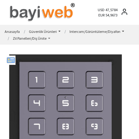
USD 47,5784
EUR 54,9673
Anasayfa
Güvenlik Ürünleri
Intercom/Görüntüleme/Diyafon
Zil Panelleri/Diş Ünite