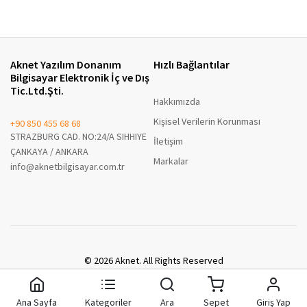
Aknet Yazılım Donanım
Hızlı Bağlantılar
Bilgisayar Elektronik İç ve Dış
Tic.Ltd.Şti.
Hakkımızda
Kişisel Verilerin Korunması
+90 850 455 68 68
STRAZBURG CAD. NO:24/A SIHHIYE
İletişim
ÇANKAYA / ANKARA
Markalar
info@aknetbilgisayar.com.tr
© 2026 Aknet. All Rights Reserved
A8 Enterprise B2B
Ana Sayfa
Kategoriler
Ara
Sepet
Giriş Yap