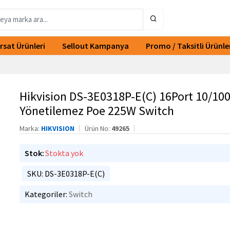
ırsat Ürünleri
Sellout Kampanya
Promo / Taksitli Ürünle
Hikvision DS-3E0318P-E(C) 16Port 10/10
Yönetilemez Poe 225W Switch
Marka:
HIKVISION
Ürün No:
49265
Stok:
Stokta yok
SKU: DS-3E0318P-E(C)
Kategoriler:
Switch