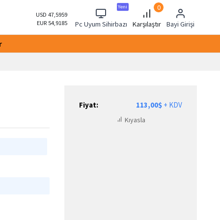
0
Yeni
USD 47,5959
EUR 54,9185
Pc Uyum Sihirbazı
Karşılaştır
Bayi Girişi
r
0
Fiyat:
113,00$
+ KDV
Kıyasla