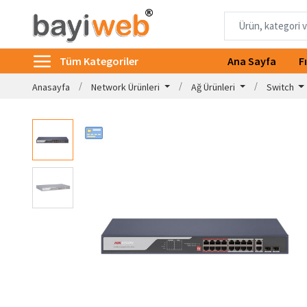
Tüm Kategoriler
Ana Sayfa
F
Anasayfa
Network Ürünleri
Ağ Ürünleri
Switch