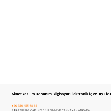
Aknet Yazılım Donanım Bilgisayar Elektronik İç ve Dış Tic.
+90 850 455 68 68
STRAZBURG CAD. NO:24/A SIHHIYE ÇANKAYA / ANKARA