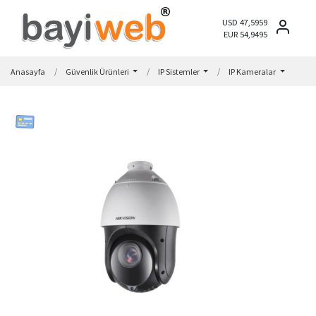
USD 47,5959
EUR 54,9495
Anasayfa
Güvenlik Ürünleri
IP Sistemler
IP Kameralar