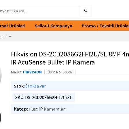
ırsat Ürünleri
Sellout Kampanya
Promo / Taksitli Ürünle
ralar
Hikvision DS-2CD2086G2H-I2U/SL 8MP 
IR AcuSense Bullet IP Kamera
Marka:
HIKVISION
Ürün No:
50507
Stok:
Stokta var
SKU: DS-2CD2086G2H-I2U/SL
Kategoriler:
IP Kameralar