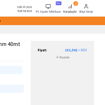
0
Yeni
USD 47,6132
EUR 54,9123
Pc Uyum Sihirbazı
Karşılaştır
Bayi Girişi
r
4mm 40mt
Fiyat:
152,50$
+ KDV
Kıyasla