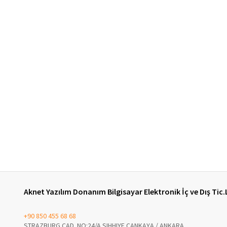
Aknet Yazılım Donanım Bilgisayar Elektronik İç ve Dış Tic.
+90 850 455 68 68
STRAZBURG CAD. NO:24/A SIHHIYE ÇANKAYA / ANKARA