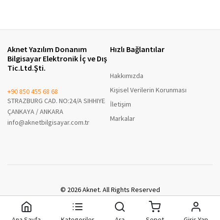
Aknet Yazılım Donanım
Hızlı Bağlantılar
Bilgisayar Elektronik İç ve Dış
Tic.Ltd.Şti.
Hakkımızda
Kişisel Verilerin Korunması
+90 850 455 68 68
STRAZBURG CAD. NO:24/A SIHHIYE
İletişim
ÇANKAYA / ANKARA
Markalar
info@aknetbilgisayar.com.tr
© 2026 Aknet. All Rights Reserved
A8 Enterprise B2B
Ana Sayfa
Kategoriler
Ara
Sepet
Giriş Yap