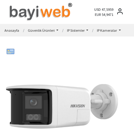
USD 47,5959
EUR 54,9471
Anasayfa
Güvenlik Ürünleri
IP Sistemler
IP Kameralar