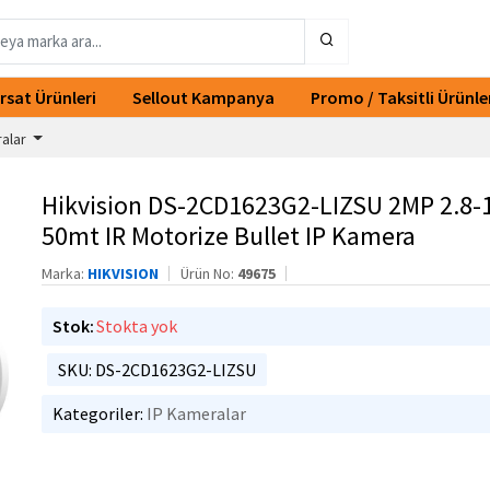
ırsat Ürünleri
Sellout Kampanya
Promo / Taksitli Ürünle
ralar
Hikvision DS-2CD1623G2-LIZSU 2MP 2.8
50mt IR Motorize Bullet IP Kamera
Marka:
HIKVISION
Ürün No:
49675
Stok:
Stokta yok
SKU: DS-2CD1623G2-LIZSU
Kategoriler:
IP Kameralar