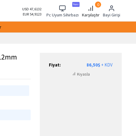
0
Yeni
USD 47,6132
EUR 54,9123
Pc Uyum Sihirbazı
Karşılaştır
Bayi Girişi
r
-12mm
Fiyat:
86,50$
+ KDV
Kıyasla