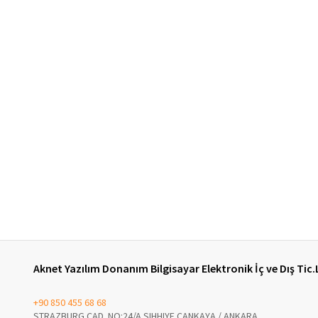
Aknet Yazılım Donanım Bilgisayar Elektronik İç ve Dış Tic.
+90 850 455 68 68
STRAZBURG CAD. NO:24/A SIHHIYE ÇANKAYA / ANKARA