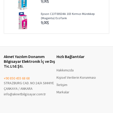
9,00$
Epson C13T00S34A 103 Kırmızı Mürekkep
(Magenta) EcoTank
9,00$
Epson C13T00S44A 103 Sarı Mürekkep (Yellow)
EcoTank
9,00$
Aknet Yazılım Donanım
Hızlı Bağlantılar
Bilgisayar Elektronik İç ve Dış
Tic.Ltd.Şti.
Hakkımızda
Kişisel Verilerin Korunması
+90 850 455 68 68
STRAZBURG CAD. NO:24/A SIHHIYE
İletişim
ÇANKAYA / ANKARA
Markalar
info@aknetbilgisayar.com.tr