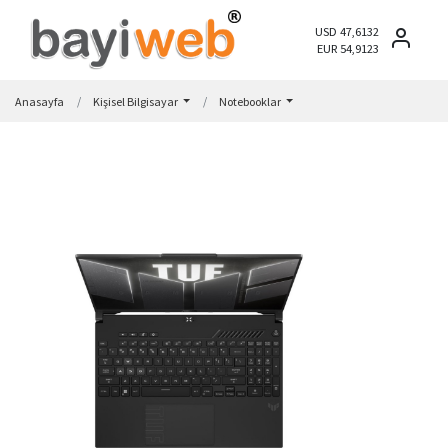
USD 47,6132
EUR 54,9123
Anasayfa
Kişisel Bilgisayar
Notebooklar