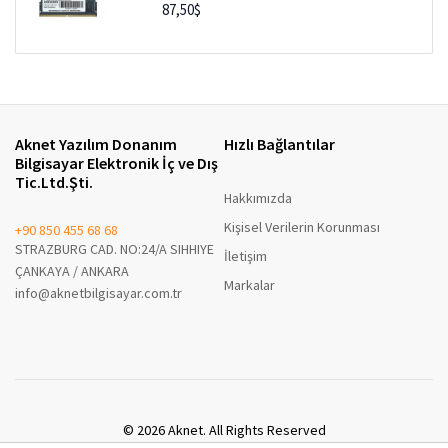
87,50$
Twinmos Sodimm 8GB 4800MHz DDR5 CL40
Notebook Bellek (TMD58GB4800S40)
92,50$
Aknet Yazılım Donanım
Hızlı Bağlantılar
Goodram Sodimm 8GB DDR4 3200MHz
Bilgisayar Elektronik İç ve Dış
Notebook Bellek [GR3200S464L22S-8G]
74,50$
Tic.Ltd.Şti.
Hakkımızda
Kişisel Verilerin Korunması
+90 850 455 68 68
Hi-Level 16GB 3200MHz DDR4 Sodimm [HLV-
SOPC25600D4/16G]
STRAZBURG CAD. NO:24/A SIHHIYE
İletişim
138,00$
ÇANKAYA / ANKARA
Markalar
info@aknetbilgisayar.com.tr
© 2026 Aknet. All Rights Reserved