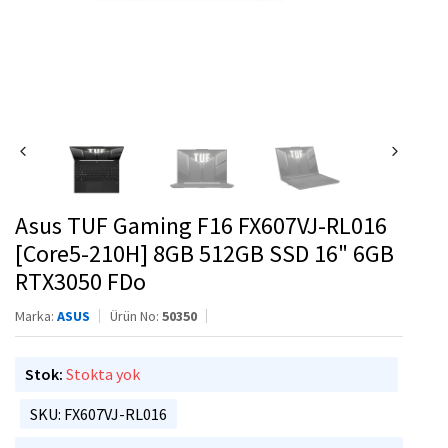
Asus TUF Gaming F16 FX607VJ-RL016
[Core5-210H] 8GB 512GB SSD 16" 6GB
RTX3050 FDo
Marka:
ASUS
Ürün No:
50350
Stok:
Stokta yok
SKU: FX607VJ-RL016