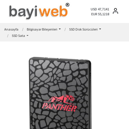
USD 47,7141
EUR 55,1218
Anasayfa
Bilgisayar Bileşenleri
SSD Disk Sürücüleri
SSD Sata