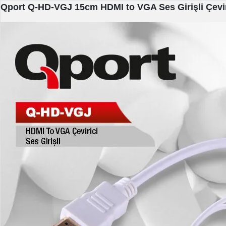
Qport Q-HD-VGJ 15cm HDMI to VGA Ses Girişli Çevir